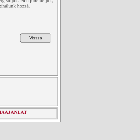
g sütjük. Picit pihentetjük,
kínálunk hozzá.
IAAJÁNLAT