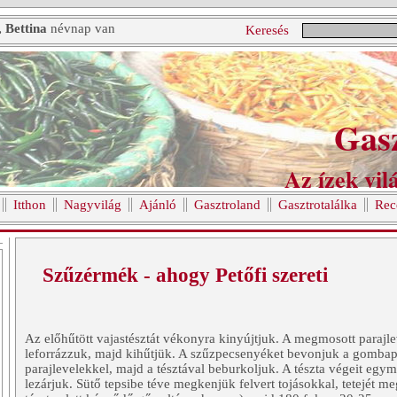
, Bettina
névnap van
Keresés
Gas
Az ízek vilá
Itthon
Nagyvilág
Ajánló
Gasztroland
Gasztrotalálka
Rec
Szűzérmék - ahogy Petőfi szereti
Az előhűtött vajastésztát vékonyra kinyújtjuk. A megmosott parajl
leforrázzuk, majd kihűtjük. A szűzpecsenyéket bevonjuk a gombap
parajlevelekkel, majd a tésztával beburkoljuk. A tészta végeit egy
lezárjuk. Sütő tepsibe téve megkenjük felvert tojásokkal, tetejét m