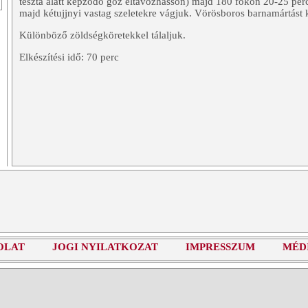
tészta alatt képződő gőz eltávozhasson) majd 180 fokon 20-25 perci
majd kétujjnyi vastag szeletekre vágjuk. Vörösboros barnamártást 
Különböző zöldségköretekkel tálaljuk.
Elkészítési idő: 70 perc
OLAT
JOGI NYILATKOZAT
IMPRESSZUM
MÉD