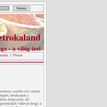
Keress
ztrokaland
ga - a világ ízei
epttár
Fórum
eveleket, enyhén sós vízben
éppel, betakarjuk a
másba dolgozzuk, jól
egszurkáljuk villával (hogy a