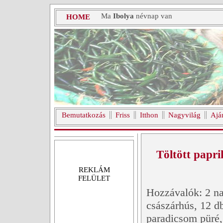
Ma
Ibolya
névnap van
HOME
Bemutatkozás
Friss
Itthon
Nagyvilág
Ajá
Töltött papri
REKLÁM
FELÜLET
Hozzávalók: 2 na
császárhús, 12 d
paradicsom püré,