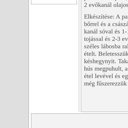
2 evőkanál olajos
Elkészítése: A pa
bőrrel és a csász
kanál sóval és 1
tojással és 2-3 e
széles lábosba ra
ételt. Beletessz
késhegynyit. Tak
hús megpuhult, a
étel levével és eg
még fűszerezzük