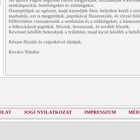
Az apróra vágott hagymát zsíron megpirítjuk, hozzáadjuk a kockák
sertéslapockát, belsőségeket és zöldségeket.
Összepirítjuk az egészet, majd kiszedjük őket, helyükre kerül a sz
marhahús, ezt is megpirítjuk, paprikával fűszerezzük, és vízzel felö
Félfövésben visszatesszük a sertéshúst és a zöldségeket, a hámozot
a felkockázott paprikát. Sózzuk, borsozzuk, és tovább főzzük.
Kevéssel később belerakjuk a tyúkhúst, majd kicsit később a belső
Készre főzzük és csipetkével tálaljuk.
Kovács Nándor
OLAT
JOGI NYILATKOZAT
IMPRESSZUM
MÉD