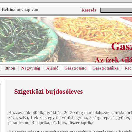
, Bettina
névnap van
Keresés
Gas
Az ízek vilá
Itthon
Nagyvilág
Ajánló
Gasztroland
Gasztrotalálka
Rec
Szigetközi bujdosóleves
Hozzávalók: 40 dkg tyúkhús, 20-20 dkg marhalábszár, sertéslapock
zúza, szív), 1 ek zsír, egy fej vöröshagyma, 2 sárgarépa, 1 gyökér, 
paradicsom, 3 paprika, só, bors, fűszerpaprika