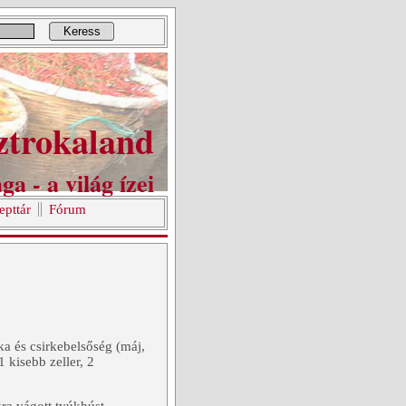
Keress
ztrokaland
ga - a világ ízei
epttár
Fórum
a és csirkebelsőség (máj,
1 kisebb zeller, 2