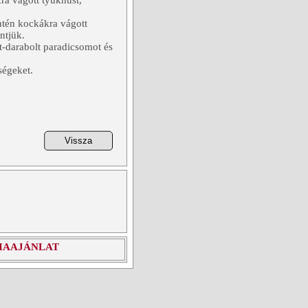
ra vágott tyúkhúst,
intén kockákra vágott
ntjük.
t-darabolt paradicsomot és
ségeket.
IAAJÁNLAT