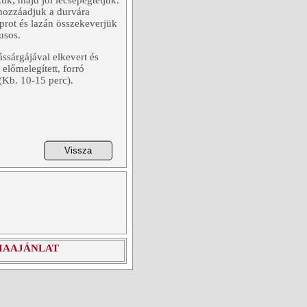
k, majd jól lecsepegtetjük.
hozzáadjuk a durvára
kaprot és lazán összekeverjük
usos.
ássárgájával elkevert és
 előmelegített, forró
 (Kb. 10-15 perc).
IAAJÁNLAT