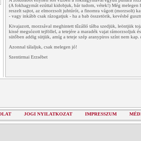
A zöldbabot enyhén sós vízben a fokhagymával együtt puhára főzzü
(A fokhagymát ezúttal kidobjuk, bár tudom, vétek!) Még melegen 
reszelt sajtot, az elmorzsolt juhtúrót, a finomra vágott (morzsolt) 
- vagy inkább csak rázogatjuk - ha a bab összetörik, kevésbé guszt
Kivajazott, morzsával meghintett tűzálló tálba szedjük, leöntjük toj
kissé megsózott tejföllel, a tetejére a maradék vajat rámorzsoljuk és
sütőben addig sütjük, amíg a teteje szép aranypiros színt nem kap.
Azonnal tálaljuk, csak melegen jó!
Szentirmai Erzsébet
OLAT
JOGI NYILATKOZAT
IMPRESSZUM
MÉD