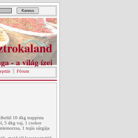
Keress
ztrokaland
ga - a világ ízei
epttár
Fórum
lbelül 10 dkg trappista
öl, 5 dkg vaj, 1 csokor
emlemorzsa, 1 tojás sárgája