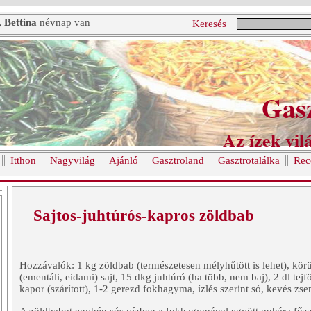
, Bettina
névnap van
Keresés
Gas
Az ízek vilá
Itthon
Nagyvilág
Ajánló
Gasztroland
Gasztrotalálka
Rec
Sajtos-juhtúrós-kapros zöldbab
Hozzávalók: 1 kg zöldbab (természetesen mélyhűtött is lehet), körü
(ementáli, eidami) sajt, 15 dkg juhtúró (ha több, nem baj), 2 dl tejf
kapor (szárított), 1-2 gerezd fokhagyma, ízlés szerint só, kevés zs