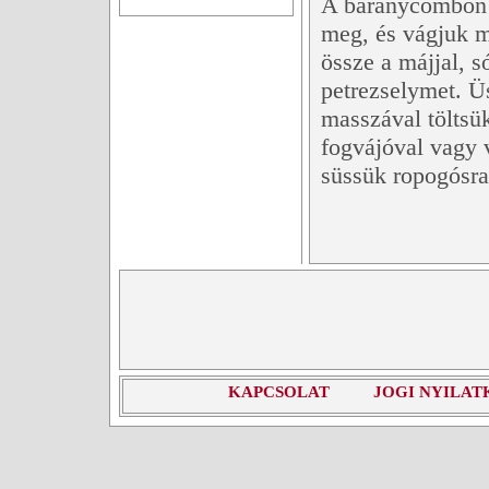
A báránycombon a
meg, és vágjuk m
össze a májjal, s
petrezselymet. Üs
masszával töltsü
fogvájóval vagy 
süssük ropogósra
KAPCSOLAT
JOGI NYILAT