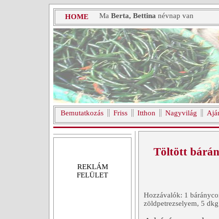
Ma
Berta, Bettina
névnap van
HOME
Bemutatkozás
Friss
Itthon
Nagyvilág
Ajá
Töltött bárá
REKLÁM
FELÜLET
Hozzávalók: 1 báránycom
zöldpetrezselyem, 5 dkg 