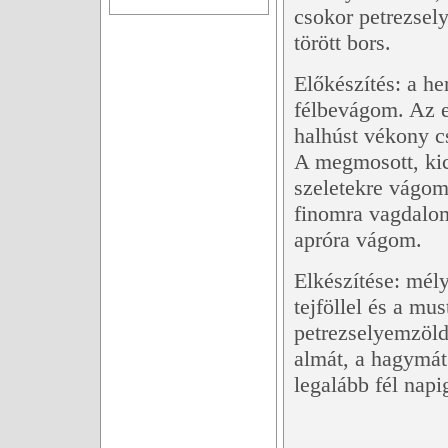
csokor petrezsely
törött bors.
Előkészítés: a he
félbevágom. Az e
halhúst vékony 
A megmosott, kic
szeletekre vágom
finomra vagdalo
apróra vágom.
Elkészítése: mél
tejföllel és a mu
petrezselyemzöld
almát, a hagymát
legalább fél nap