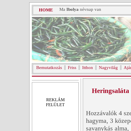
Ma
Ibolya
névnap van
HOME
Bemutatkozás
Friss
Itthon
Nagyvilág
Ajá
Heringsaláta 
REKLÁM
FELÜLET
Hozzávalók 4 sze
hagyma, 3 közepe
savanykás alma, 1