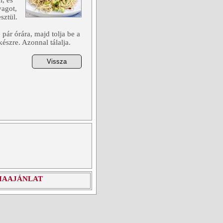
l, és
yagot,
sztül.
ár órára, majd tolja be a
 készre. Azonnal tálalja.
IAAJÁNLAT