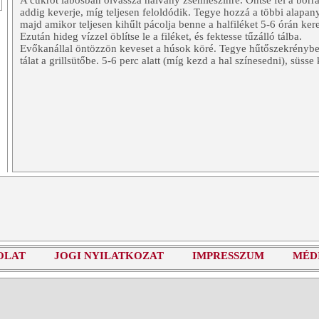
A cukrot lábosban olvassza halvány zsemleszínre. Öntse fel a borra
addig keverje, míg teljesen feloldódik. Tegye hozzá a többi alapan
majd amikor teljesen kihűlt pácolja benne a halfiléket 5-6 órán kere
Ezután hideg vízzel öblítse le a filéket, és fektesse tűzálló tálba.
Evőkanállal öntözzön keveset a húsok köré. Tegye hűtőszekrénybe p
tálat a grillsütőbe. 5-6 perc alatt (míg kezd a hal színesedni), süsse
OLAT
JOGI NYILATKOZAT
IMPRESSZUM
MÉD