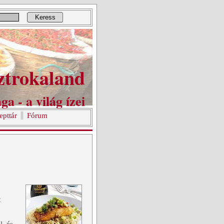
Keress
ztrokaland
ga - a világ ízei
epttár
Fórum
t