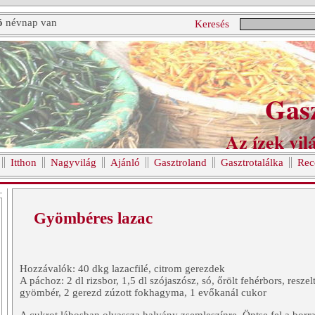
ó
névnap van
Keresés
Gas
Az ízek vilá
Itthon
Nagyvilág
Ajánló
Gasztroland
Gasztrotalálka
Rec
Gyömbéres lazac
Hozzávalók: 40 dkg lazacfilé, citrom gerezdek
A páchoz: 2 dl rizsbor, 1,5 dl szójaszósz, só, őrölt fehérbors, reszel
gyömbér, 2 gerezd zúzott fokhagyma, 1 evőkanál cukor