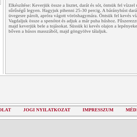
Elkészítése: Keverjük össze a lisztet, darát és sót, öntsük fel vízzel
sűrűségű legyen. Hagyjuk pihenni 25-30 percig. A bárányhúst darál
üvegesre párolt, apróra vágott vöröshagymára. Öntsük fel kevés ví
Vagdaljuk össze a spenótot és adjuk a már puha húshoz. Fűszerezzük
majd keverjük bele a tojásokat. Süssük ki kevés olajon a lepénye
bőven a húsos masszából, majd göngyölve tálaljuk.
OLAT
JOGI NYILATKOZAT
IMPRESSZUM
MÉD