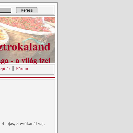
Keress
ztrokaland
ga - a világ ízei
epttár
Fórum
4 tojás, 3 evőkanál vaj,