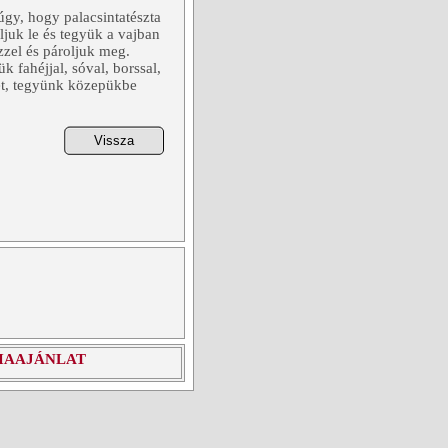
 úgy, hogy palacsintatészta
juk le és tegyük a vajban
zzel és pároljuk meg.
 fahéjjal, sóval, borssal,
ket, tegyünk közepükbe
IAAJÁNLAT