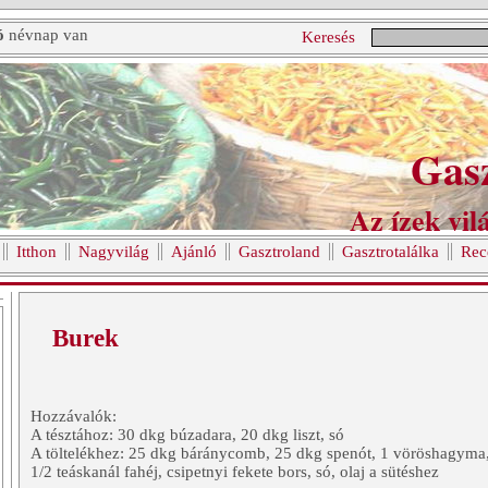
ó
névnap van
Keresés
Gas
Az ízek vilá
Itthon
Nagyvilág
Ajánló
Gasztroland
Gasztrotalálka
Rec
Burek
Hozzávalók:
A tésztához: 30 dkg búzadara, 20 dkg liszt, só
A töltelékhez: 25 dkg báránycomb, 25 dkg spenót, 1 vöröshagyma, 
1/2 teáskanál fahéj, csipetnyi fekete bors, só, olaj a sütéshez