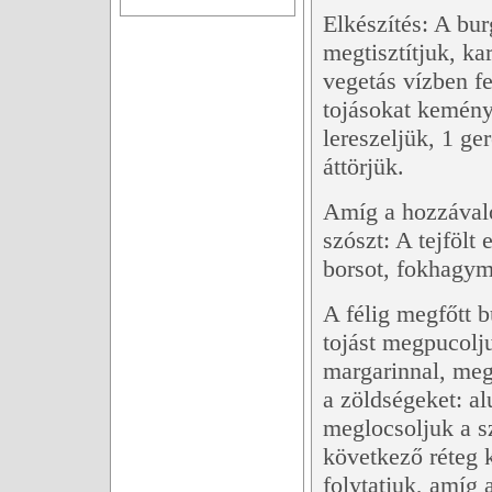
Elkészítés: A bur
megtisztítjuk, ka
vegetás vízben fe
tojásokat keményr
lereszeljük, 1 
áttörjük.
Amíg a hozzávaló
szószt: A tejfölt
borsot, fokhagym
A félig megfőtt b
tojást megpucolju
margarinnal, meg
a zöldségeket: al
meglocsoljuk a sz
következő réteg k
folytatjuk, amíg 