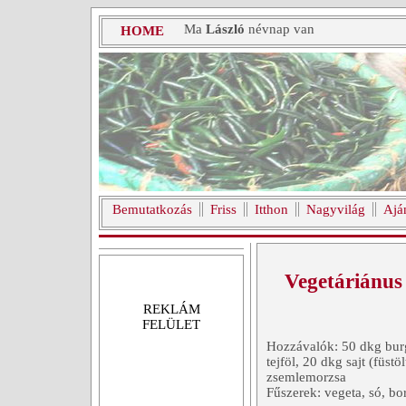
Ma
László
névnap van
HOME
Bemutatkozás
Friss
Itthon
Nagyvilág
Ajá
Vegetáriánus
REKLÁM
FELÜLET
Hozzávalók: 50 dkg burg
tejföl, 20 dkg sajt (füstö
zsemlemorzsa
Fűszerek: vegeta, só, b