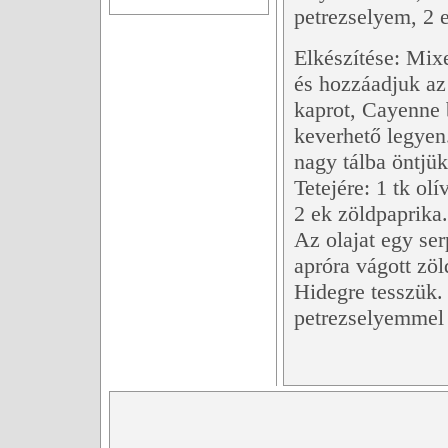
petrezselyem, 2 
Elkészítése: Mix
és hozzáadjuk az 
kaprot, Cayenne 
keverhető legyen
nagy tálba öntjü
Tetejére: 1 tk ol
2 ek zöldpaprika.
Az olajat egy ser
apróra vágott zöl
Hidegre tesszük. 
petrezselyemmel 