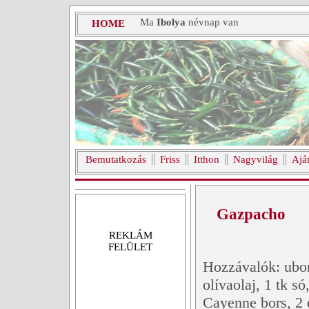
Ma
Ibolya
névnap van
HOME
Bemutatkozás
Friss
Itthon
Nagyvilág
Ajá
Gazpacho
REKLÁM
FELÜLET
Hozzávalók: ubor
olívaolaj, 1 tk só
Cayenne bors, 2 