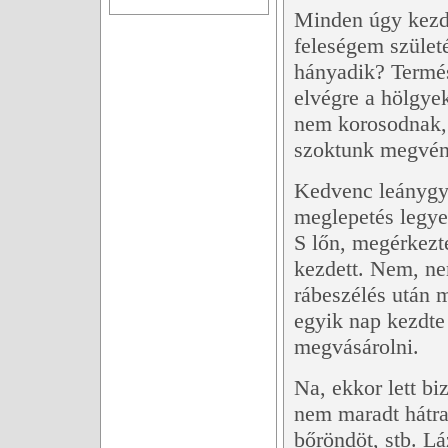
Minden úgy kezdő
feleségem szület
hányadik? Termés
elvégre a hölgye
nem korosodnak, 
szoktunk megvén
Kedvenc leánygye
meglepetés legye
S lőn, megérkezt
kezdett. Nem, ne
rábeszélés után m
egyik nap kezdte 
megvásárolni.
Na, ekkor lett b
nem maradt hátra
bőröndöt, stb. L