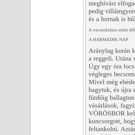
meghívást elfoga
pedig villámgyors
és a bornak is hűl
A vacsorázásra szánt idő
A HARMADIK NAP
Aránylag korán k
a reggeli. Utána 
Úgy egy óra locsi
végleges becsomag
Mivel még ebédel
hagytuk, és újra
fürdőig ballagtu
vásárlások, fag
VÖRÖSBOR kellet
kuncsorgott, hog
feltankolni. Aztá