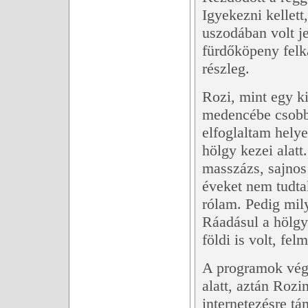
Igyekezni kellett
uszodában volt j
fürdőköpeny felka
részleg.
Rozi, mint egy k
medencébe csobb
elfoglaltam helye
hölgy kezei alatt
masszázs, sajnos 
éveket nem tudta
rólam. Pedig mily
Ráadásul a hölgy
földi is volt, fe
A programok vége
alatt, aztán Roz
internetezésre t