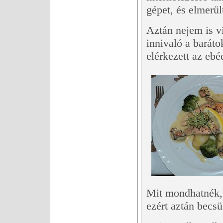
gépet, és elmerül
Aztán nejem is v
innivaló a barát
elérkezett az ebé
Mit mondhatnék, 
ezért aztán becsü