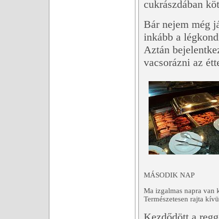
cukrászdában kötö
Bár nejem még já
inkább a légkond
Aztán bejelentke
vacsorázni az ét
MÁSODIK NAP
Ma izgalmas napra van k
Természetesen rajta kívü
Kezdődött a regge