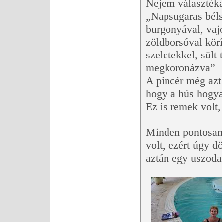
Nejem választék
„Napsugaras béls
burgonyával, vaj
zöldborsóval kör
szeletekkel, sült 
megkoronázva”
A pincér még azt
hogy a hús hogya
Ez is remek volt,
Minden pontosan ú
volt, ezért úgy 
aztán egy uszodai