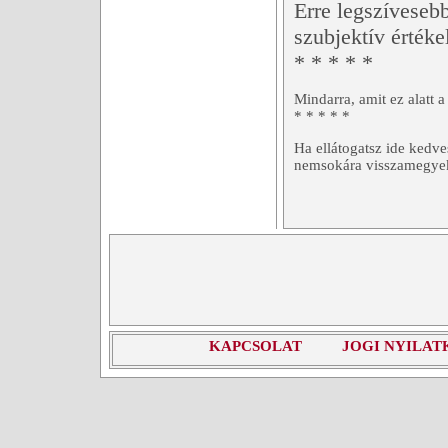
Erre legszíveseb
szubjektív érték
* * * * *
Mindarra, amit ez alatt a
* * * * *
Ha ellátogatsz ide kedv
nemsokára visszamegye
KAPCSOLAT
JOGI NYILAT