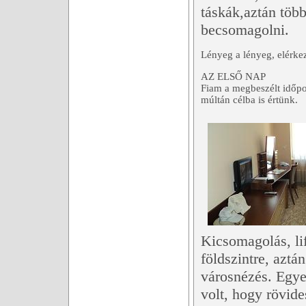
táskák,aztán töb
becsomagolni.
Lényeg a lényeg, elérkez
AZ ELSŐ NAP
Fiam a megbeszélt időpon
múltán célba is értünk.
Kicsomagolás, lif
földszintre, azt
városnézés. Egye
volt, hogy rövid