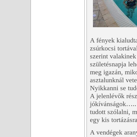
A fények kialudt
zsúrkocsi tortáva
szerint valakinek
születésnapja le
meg igazán, miko
asztalunknál vete
Nyikkanni se tudo
A jelenlévők rész
jókívánságok…..
tudott szólalni, 
egy kis tortázásr
A vendégek arany