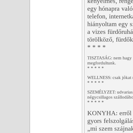
kényelmes, renget
egy hónapra való 
telefon, interne
hiányoltam egy s
a vizes fürdőruhá
törölköző, fürdők
* * * *
TISZTASÁG: nem hagy ma
megfordultunk.
* * * * *
WELLNESS: csak jókat 
* * * * *
SZEMÉLYZET: udvarias, s
négycsillagos szállodához
* * * * *
KONYHA: erről cs
gyors felszolgálás
„mi szem szájnak