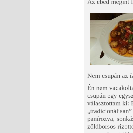
Az ebéd megint f
Nem csupán az íze
Én nem vacakolta
csupán egy egysz
választottam ki:
„tradicionálisan”
panírozva, sonk
zöldborsos rizottó