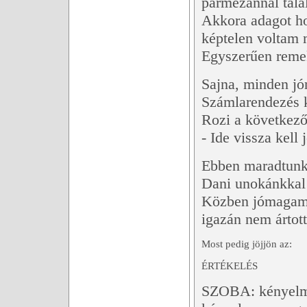
parmezánnal tála
Akkora adagot ho
képtelen voltam 
Egyszerűen remek
Sajna, minden jón
Számlarendezés 
Rozi a következő 
- Ide vissza kell 
Ebben maradtunk.
Dani unokánkkal 
Közben jómagam 
igazán nem ártot
Most pedig jöjjön az:
ÉRTÉKELÉS
SZOBA: kényelme