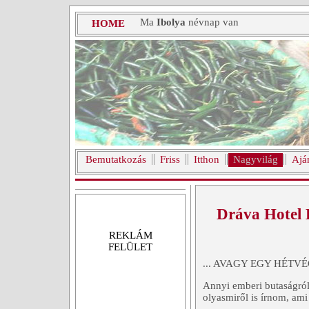
Ma
Ibolya
névnap van
HOME
Bemutatkozás
Friss
Itthon
Nagyvilág
Ajá
Dráva Hotel 
REKLÁM
FELÜLET
... AVAGY EGY HÉTV
Annyi emberi butaságról,
olyasmiről is írnom, ami