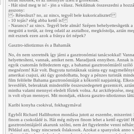
tortát sütöttek, és az mennyire ízlett a gróféknak.
- Hát süsd meg te is! - jön a válasz. Nekilátnak összeszedni a hozz
asszony:
- Rétesliszt? no, az nincs, tegyél bele kukoricalisztet!
- 10 tojás? elég abba kettő is!
- Narancs? az sincs. Tegyél bele almát! Szépen behelyettesítgetik a
megsüti a tortát, az öreg odaül az asztalhoz, megkóstolja, aztán 
mit esznek ezen azok a fránya úri népek?
Gasztro-idiotizmus és a Bahamák
No, én nem szeretnék így járni a gasztronómiai tanácsokkal! Vanna
helyettesíteni, vannak, amiket nem. Maradjunk ennyiben. Annak is 
egyik csatornán felfedeztem egy, a bahamai gasztronómiáról szóló 
megnézem! Kár volt. Bugyuta turistáknak szánta egy nagymellény
amerikai csajszi, aki úgy gondolhatta, hogy a pénzes turisták mind
film felölelte Bahama gasztronómiáját a kőkortól napjainkig. Elkez
levesfélét, beleraktak mindenféle összeszedegetett gezemicét, aztán
mintha valami mennyei eledelt főztek volna. Az arckifejezése, meg
is volt olyan mennyei. Mit mondjak, ekkora gasztro-idiotizmus láttá
Karibi konyha csokival, fokhagymával
Egyből Richard Halliburton mondása jutott az eszembe, miszerint
finom a csokoládé is. Hát még milyen finom lehet a kettő együtt! 
gasztronómiájáról akarunk szólni, nem árt figyelembe venni néhány
Például azt, hogy nincsenek őslakosok. Azokat a spanyolok anno v