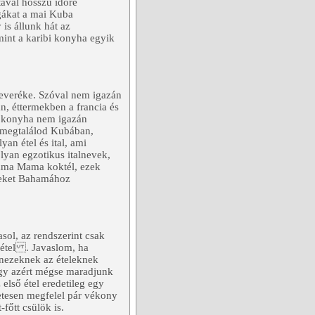
tával hosszú időre
lgákat a mai Kuba
 is állunk hát az
nt a karibi konyha egyik
 keveréke. Szóval nem igazán
n, éttermekben a francia és
i konyha nem igazán
, megtalálod Kubában,
an étel és ital, ami
lyan egzotikus italnevek,
hama Mama koktél, ezek
ezeket Bahamához
sol, az rendszerint csak
z étel . Javaslom, ha
anezeknek az ételeknek
ogy azért mégse maradjunk
 első étel eredetileg egy
etesen megfelel pár vékony
főtt csülök is.