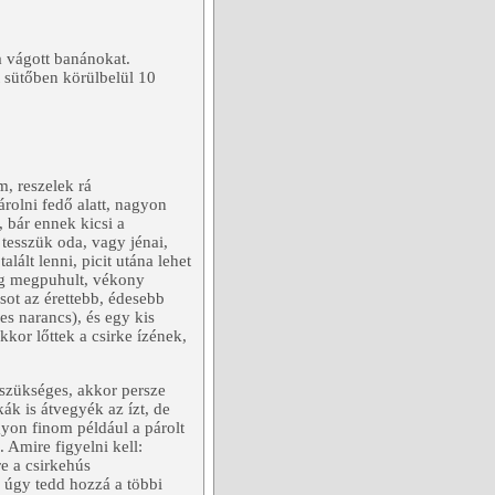
a vágott banánokat.
t sütőben körülbelül 10
m, reszelek rá
árolni fedő alatt, nagyon
 bár ennek kicsi a
tesszük oda, vagy jénai,
lált lenni, picit utána lehet
ig megpuhult, vékony
sot az érettebb, édesebb
des narancs), és egy kis
kkor lőttek a csirke ízének,
szükséges, akkor persze
ák is átvegyék az ízt, de
gyon finom például a párolt
 Amire figyelni kell:
e a csirkehús
 úgy tedd hozzá a többi