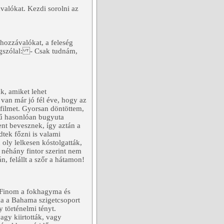
ávalókat. Kezdi sorolni az
 hozzávalókat, a feleség
megszólal: - Csak tudnám,
k, amiket lehet
van már jó fél éve, hogy az
filmet. Gyorsan döntöttem,
ű hasonlóan bugyuta
ent bevesznek, így aztán a
dtek főzni is valami
 oly lelkesen kóstolgatták,
 néhány fintor szerint nem
n, felállt a szőr a hátamon!
: Finom a fokhagyma és
Ha a Bahama szigetcsoport
 történelmi tényt.
agy kiirtották, vagy