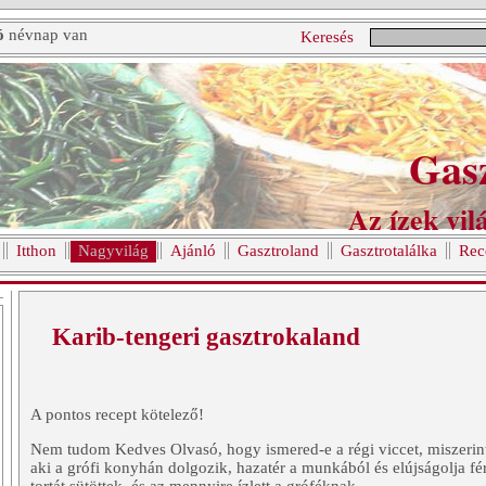
ó
névnap van
Keresés
Gas
Az ízek vilá
Itthon
Nagyvilág
Ajánló
Gasztroland
Gasztrotalálka
Rec
Karib-tengeri gasztrokaland
A pontos recept kötelező!
Nem tudom Kedves Olvasó, hogy ismered-e a régi viccet, miszerint 
aki a grófi konyhán dolgozik, hazatér a munkából és elújságolja f