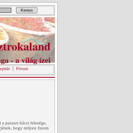
Keress
ztrokaland
ga - a világ ízei
epttár
Fórum
a paraszt bácsi felesége,
érjének, hogy milyen finom