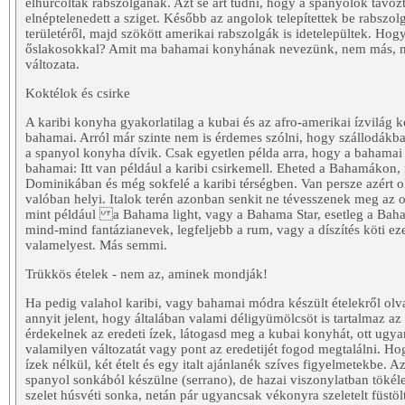
elhurcolták rabszolgának. Azt se árt tudni, hogy a spanyolok távoz
elnéptelenedett a sziget. Később az angolok telepítettek be rabszo
területéről, majd szökött amerikai rabszolgák is idetelepültek. Hogy
őslakosokkal? Amit ma bahamai konyhának nevezünk, nem más, mi
változata.
Koktélok és csirke
A karibi konyha gyakorlatilag a kubai és az afro-amerikai ízvilág
bahamai. Arról már szinte nem is érdemes szólni, hogy szállodákba
a spanyol konyha dívik. Csak egyetlen példa arra, hogy a bahama
bahamai: Itt van például a karibi csirkemell. Eheted a Bahamákon
Dominikában és még sokfelé a karibi térségben. Van persze azért oly
valóban helyi. Italok terén azonban senkit ne tévesszenek meg az o
mint például a Bahama light, vagy a Bahama Star, esetleg a Ba
mind-mind fantázianevek, legfeljebb a rum, vagy a díszítés köti 
valamelyest. Más semmi.
Trükkös ételek - nem az, aminek mondják!
Ha pedig valahol karibi, vagy bahamai módra készült ételekről olva
annyit jelent, hogy általában valami déligyümölcsöt is tartalmaz a
érdekelnek az eredeti ízek, látogasd meg a kubai konyhát, ott ugy
valamilyen változatát vagy pont az eredetijét fogod megtalálni. H
ízek nélkül, két ételt és egy italt ajánlanék szíves figyelmetekbe. Az
spanyol sonkából készülne (serrano), de hazai viszonylatban tökél
szelet húsvéti sonka, netán pár ugyancsak vékonyra szeletelt füstölt-