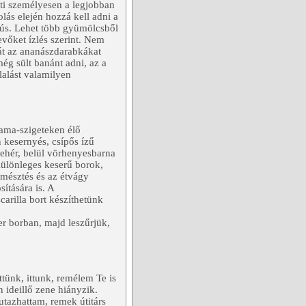
 ti személyesen a legjobban
olás elején hozzá kell adni a
ús. Lehet több gyümölcsből
evőket ízlés szerint. Nem
gát az ananászdarabkákat
még sült banánt adni, az a
lalást valamilyen
hama-szigeteken élő
n kesernyés, csípős ízű
fehér, belül vörhenyesbarna
 Különleges keserű borok,
emésztés és az étvágy
ítására is. A
arilla bort készíthetünk
ter borban, majd leszűrjük,
tünk, ittunk, remélem Te is
n ideillő zene hiányzik.
azhattam, remek útitárs