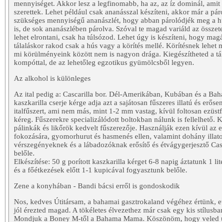
mennyiséget. Akkor lesz a legfinomabb, ha az, az íz dominál, amit
szerettek. Lehet például csak ananásszal készíteni, akkor már a pár
szükséges mennyiségű ananászlét, hogy abban párolódjék meg a h
is, de sok ananászlében párolva. Szóval te magad variáld az összet
lehet elrontani, csak ha túlsózod. Lehet úgy is készíteni, hogy ma
tálaláskor rakod csak a hús vagy a körítés mellé. Körítésnek lehet 
mi körülményeink között nem is nagyon drága. Kiegészítheted a tá
kompóttal, de az lehetőleg egzotikus gyümölcsből legyen.
Az alkohol is különleges
Az ital pedig a: Cascarilla bor. Dél-Amerikában, Kubában és a Ba
kaszkarilla cserje kérge adja azt a sajátosan fűszeres illatú és erőse
italfűszert, ami nem más, mint 1-2 mm vastag, kívül foltosan ezüst
kéreg. Fűszerekre specializálódott boltokban nálunk is fellelhető.
pálinkák és likőrök kedvelt fűszerezője. Használják ezen kívül az 
fokozására, gyomorhurut és hasmenés ellen, valamint dohány illatos
vérszegényeknek és a lábadozóknak erősítő és étvágygerjesztő Casc
belőle.
Elkészítése: 50 g porított kaszkarilla kérget 6-8 napig áztatunk 1 li
és a főétkezések előtt 1-1 kupicával fogyasztunk belőle.
Zene a konyhában - Bandi bácsi erről is gondoskodik
Nos, kedves Útitársam, a bahamai gasztrokaland végéhez értünk, et
jól érezted magad. A tökéletes élvezethez már csak egy kis stílusba
Mondjuk a Boney M-től a Bahama Mama. Köszönöm, hogy veled ut