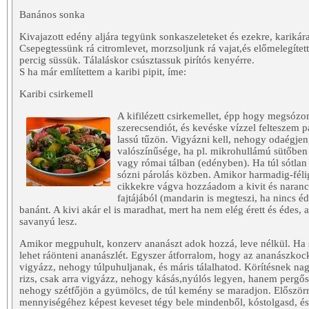
Banános sonka
Kivajazott edény aljára tegyünk sonkaszeleteket és ezekre, karikár
Csepegtessünk rá citromlevet, morzsoljunk rá vajat,és előmelegítet
percig süssük. Tálaláskor csúsztassuk pirítós kenyérre.
S ha már említettem a karibi pipit, íme:
Karibi csirkemell
A kifilézett csirkemellet, épp hogy megsózo
szerecsendiót, és kevéske vízzel felteszem p
lassú tűzön. Vigyázni kell, nehogy odaégjen,
valószínűsége, ha pl. mikrohullámú sütőben 
vagy római tálban (edényben). Ha túl sótlan ta
sózni párolás közben. Amikor harmadig-fél
cikkekre vágva hozzáadom a kivit és naranc
fajtájából (mandarin is megteszi, ha nincs é
banánt. A kivi akár el is maradhat, mert ha nem elég érett és édes, a
savanyú lesz.
Amikor megpuhult, konzerv ananászt adok hozzá, leve nélkül. Ha 
lehet ráönteni ananászlét. Egyszer átforralom, hogy az ananászkock
vigyázz, nehogy túlpuhuljanak, és máris tálalhatod. Körítésnek na
rizs, csak arra vigyázz, nehogy kásás,nyúlós legyen, hanem pergős.
nehogy szétfőjön a gyümölcs, de túl kemény se maradjon. Előszörr
mennyiségéhez képest keveset tégy bele mindenből, kóstolgasd, és