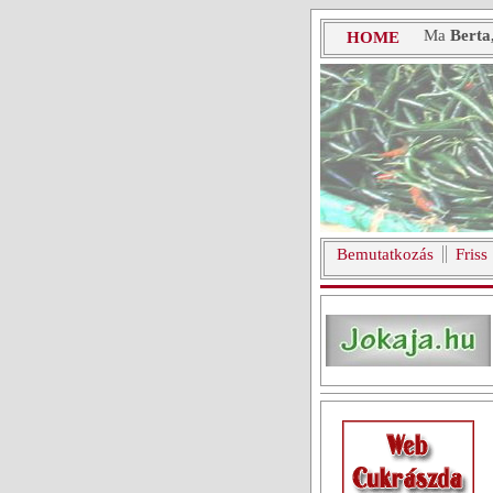
Ma
Berta
HOME
Bemutatkozás
Friss