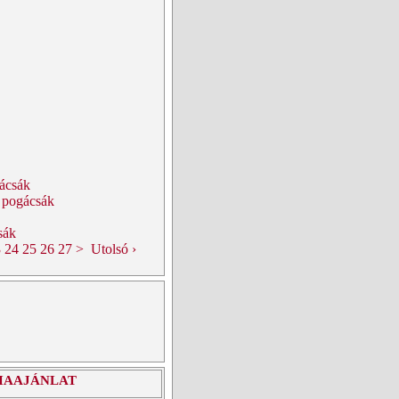
gácsák
s pogácsák
sák
3
24
25
26
27
>
Utolsó ›
IAAJÁNLAT