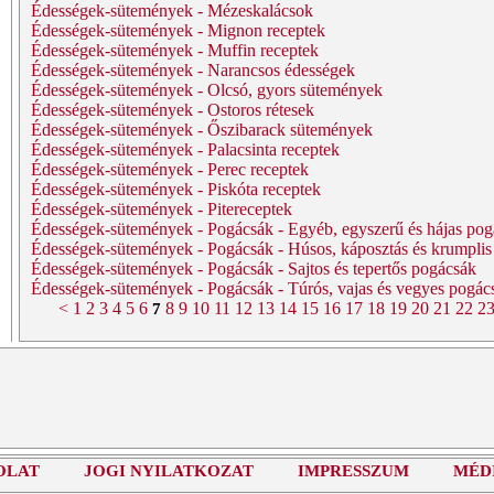
Édességek-sütemények - Mézeskalácsok
Édességek-sütemények - Mignon receptek
Édességek-sütemények - Muffin receptek
Édességek-sütemények - Narancsos édességek
Édességek-sütemények - Olcsó, gyors sütemények
Édességek-sütemények - Ostoros rétesek
Édességek-sütemények - Őszibarack sütemények
Édességek-sütemények - Palacsinta receptek
Édességek-sütemények - Perec receptek
Édességek-sütemények - Piskóta receptek
Édességek-sütemények - Pitereceptek
Édességek-sütemények - Pogácsák - Egyéb, egyszerű és hájas po
Édességek-sütemények - Pogácsák - Húsos, káposztás és krumpli
Édességek-sütemények - Pogácsák - Sajtos és tepertős pogácsák
Édességek-sütemények - Pogácsák - Túrós, vajas és vegyes pogác
<
1
2
3
4
5
6
8
9
10
11
12
13
14
15
16
17
18
19
20
21
22
2
7
OLAT
JOGI NYILATKOZAT
IMPRESSZUM
MÉD