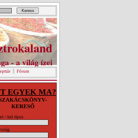
Keress
ztrokaland
ga - a világ ízei
epttár
Fórum
T EGYEK MA?
SZAKÁCSKÖNYV-
KERESŐ
el / ital típus
rszág