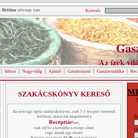
, Bettina
névnap van
Keresés
Gas
Az ízek vilá
Itthon
Nagyvilág
Ajánló
Gasztroland
Gasztrotalálka
Rec
MI
SZAKÁCSKÖNYV KERESŐ
Ha nem egy egész szakácskönyvet, csak 1-1 receptet szeretnél
letölteni, akkor ezt megteheted a
Ét
Recepttár
ban,
csak írd be a keresőbe a recept címét,
O
vagy annak egy részét!
Naponta maximum
15 db
szakácskönyv,