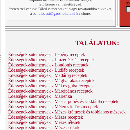
F
letöltésére van lehetőséged.
Szeretettel várunk Tőled is recepteket, vagy rovatainkba cikkeket,
a
bandibacsi@gasztrokaland.hu
címre.
TALÁLATOK:
Édességek-sütemények - Lepény receptek
Édességek-sütemények - Linzertésztás receptek
Édességek-sütemények - Londonis receptek
Édességek-sütemények - Lúdláb receptek
Édességek-sütemények - Madártej receptek
Édességek-sütemények - Máglyarakás receptek
Édességek-sütemények - Mákos guba receptek
Édességek-sütemények - Marcipános receptek
Édességek-sütemények - Marlenka
Édességek-sütemények - Mascarponés és sakktábla receptek
Édességek-sütemények - Méteres kalács receptek
Édességek-sütemények - Mézes krémesek és többlapos mézesek
Édességek-sütemények - Mézes receptek
Édességek-sütemények - Mézes rétesek
Édességek-sütemények - Mézescsókok