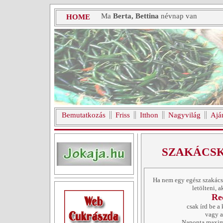
Ma
Berta, Bettina
névnap van
HOME
Bemutatkozás
Friss
Itthon
Nagyvilág
Ajá
SZAKÁCS
Ha nem egy egész szakácsk
letölteni, 
Re
csak írd be a 
vagy a
Naponta max