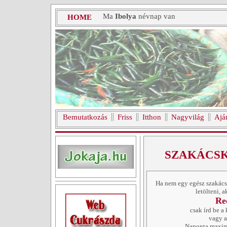
Ma
Ibolya
névnap van
HOME
Bemutatkozás
Friss
Itthon
Nagyvilág
Ajá
SZAKÁCS
Ha nem egy egész szakácsk
letölteni, 
Re
csak írd be a 
vagy a
Naponta max