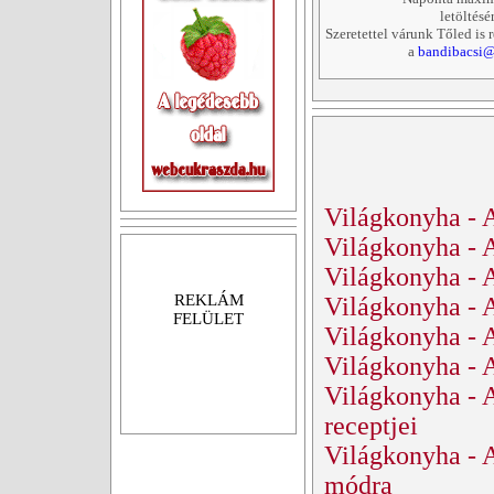
letöltésé
Szeretettel várunk Tőled is 
a
bandibacsi@
Világkonyha - 
Világkonyha - 
Világkonyha - 
REKLÁM
Világkonyha - 
FELÜLET
Világkonyha - 
Világkonyha - 
Világkonyha - 
receptjei
Világkonyha - 
módra