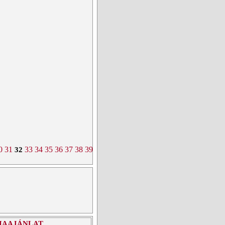
0
31
33
34
35
36
37
38
39
40
41
42
43
44
>
32
IAAJÁNLAT