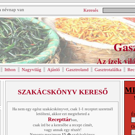
a
névnap van
Keresés
Gas
Az ízek vilá
Itthon
Nagyvilág
Ajánló
Gasztroland
Gasztrotalálka
Rec
MI
SZAKÁCSKÖNYV KERESŐ
Ha nem egy egész szakácskönyvet, csak 1-1 receptet szeretnél
letölteni, akkor ezt megteheted a
Ét
Recepttár
ban,
csak írd be a keresőbe a recept címét,
O
vagy annak egy részét!
Naponta maximum
15 db
szakácskönyv,