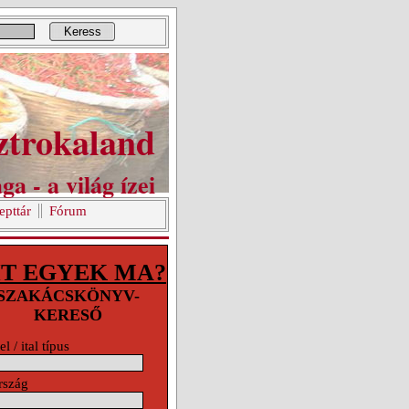
Keress
ztrokaland
ga - a világ ízei
epttár
Fórum
T EGYEK MA?
SZAKÁCSKÖNYV-
KERESŐ
el / ital típus
rszág