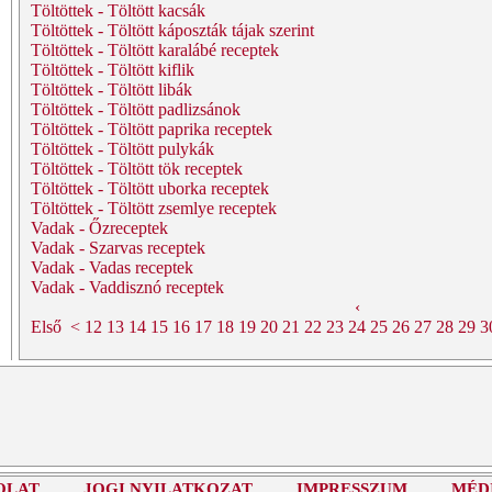
Töltöttek - Töltött kacsák
Töltöttek - Töltött káposzták tájak szerint
Töltöttek - Töltött karalábé receptek
Töltöttek - Töltött kiflik
Töltöttek - Töltött libák
Töltöttek - Töltött padlizsánok
Töltöttek - Töltött paprika receptek
Töltöttek - Töltött pulykák
Töltöttek - Töltött tök receptek
Töltöttek - Töltött uborka receptek
Töltöttek - Töltött zsemlye receptek
Vadak - Őzreceptek
Vadak - Szarvas receptek
Vadak - Vadas receptek
Vadak - Vaddisznó receptek
‹
Első
<
12
13
14
15
16
17
18
19
20
21
22
23
24
25
26
27
28
29
3
OLAT
JOGI NYILATKOZAT
IMPRESSZUM
MÉD