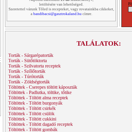
F
letöltésére van lehetőséged.
Szeretettel várunk Tőled is recepteket, vagy rovatainkba cikkeket,
a
bandibacsi@gasztrokaland.hu
címre.
TALÁLATOK:
Torták - Sárgarépatorták
Torták - Sütőtöktorta
Torták - Szilvatorta receptek
Torták - Szőlőtorták
Torták - Túrótorták
Torták - Zöldségtorták
Töltöttek - Cserepes töltött káposzták
Töltöttek - Padlutka, töltike, tőtike
Töltöttek - Töltött alma receptek
Töltöttek - Töltött burgonyák
Töltöttek - Töltött csirkék
Töltöttek - Töltött csülök
Töltöttek - Töltött cukkini
Töltöttek - Töltött dagadó receptek
Töltöttek - Töltött gombák