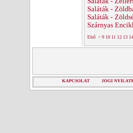
Saláták - Zeller
Saláták - Zöldb
Saláták - Zölds
Szárnyas Encikl
Első
<
9
10
11
12
13
1
KAPCSOLAT
JOGI NYILAT