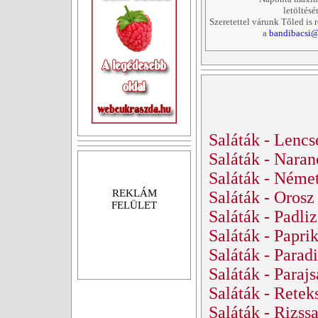
letöltésé
Szeretettel várunk Tőled is 
a
bandibacsi@
Saláták - Lencs
Saláták - Naran
Saláták - Német
REKLÁM
Saláták - Orosz
FELÜLET
Saláták - Padli
Saláták - Papri
Saláták - Parad
Saláták - Parajs
Saláták - Retek
Saláták - Rizss