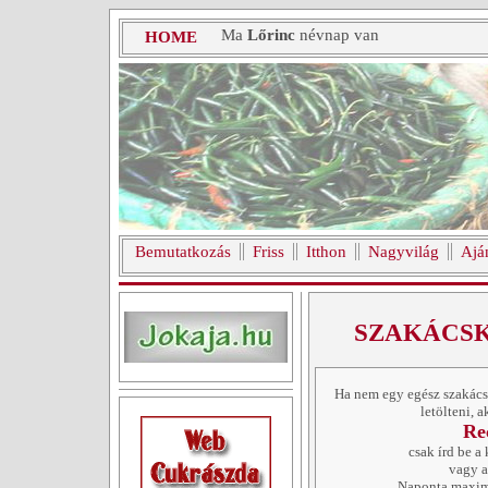
Ma
Lőrinc
névnap van
HOME
Bemutatkozás
Friss
Itthon
Nagyvilág
Ajá
SZAKÁCS
Ha nem egy egész szakácsk
letölteni, 
Re
csak írd be a 
vagy a
Naponta max