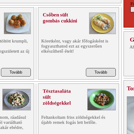
F
Csőben sült
gombás cukkini
G
öltött krumpli,
Köretként, vagy akár főfogásként is
fogyaszthatod ezt az egyszerűen
Ab
gszületett az új
elkészíthető ételt!
To
Tésztasaláta
sült
zöldségekkel
inom, ráadásul
Feltankoltam friss zöldségekkel és
ól variálható
újabb remek fogás lett belőle.
 akár ebédre,