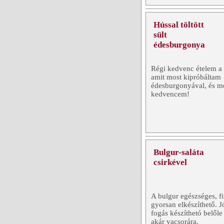
Hússal töltött
sült
édesburgonya
Régi kedvenc ételem a t
amit most kipróbáltam
édesburgonyával, és me
kedvencem!
Bulgur-saláta
csirkével
A bulgur egészséges, f
gyorsan elkészíthető. J
fogás készíthetó belőle
akár vacsorára.