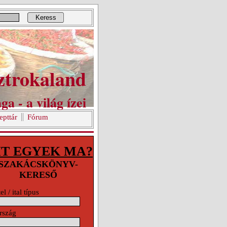
Keress
ztrokaland
ga - a világ ízei
epttár
Fórum
IT EGYEK MA?
SZAKÁCSKÖNYV-
KERESŐ
el / ital típus
rszág