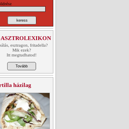
öldrész
keress
ASZTROLEXIKON
álás, esztragon, fritadella?
Mik ezek?
Itt megtudhatod!
rtilla házilag