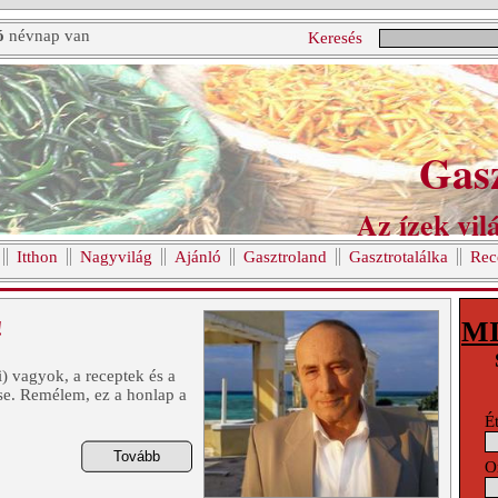
ó
névnap van
Keresés
Gas
Az ízek vilá
Itthon
Nagyvilág
Ajánló
Gasztroland
Gasztrotalálka
Rec
!
M
 vagyok, a receptek és a
se. Remélem, ez a honlap a
Ét
O