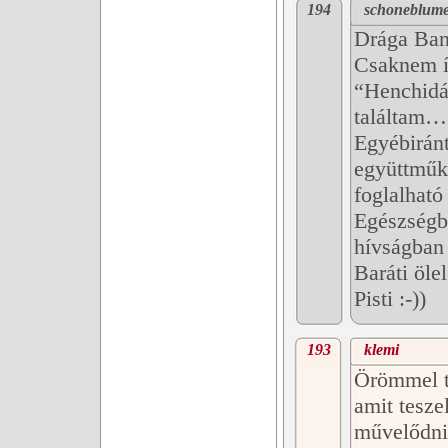
194
schoneblum
Drága Ba
Csaknem íz
“Henchidát
találtam…
Egyébiránt
együttműk
foglalható
Egészségb
hívságban 
Baráti öl
Pisti :-))
193
klemi
Örömmel te
amit teszel
művelődni,