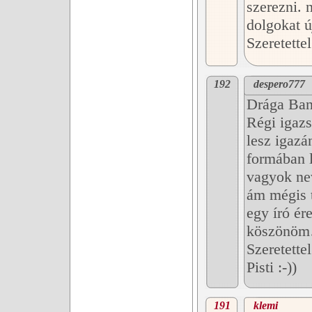
szerezni. 
dolgokat ú
Szeretette
192
despero777
Drága Ban
Régi igazs
lesz igazá
formában l
vagyok ne
ám mégis t
egy író ére
köszönö
Szeretettel
Pisti :-))
191
klemi