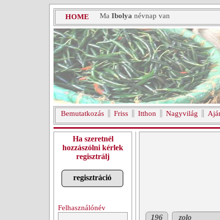
Ma
Ibolya
névnap van
HOME
Bemutatkozás
Friss
Itthon
Nagyvilág
Ajá
Ha szeretnél
hozzászólni kérlek
regisztrálj
regisztráció
Felhasználónév
196
zolo