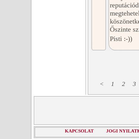
reputációd
megtehete
köszönetk
Őszinte sz
Pisti :-))
<
1
2
3
KAPCSOLAT
JOGI NYILAT