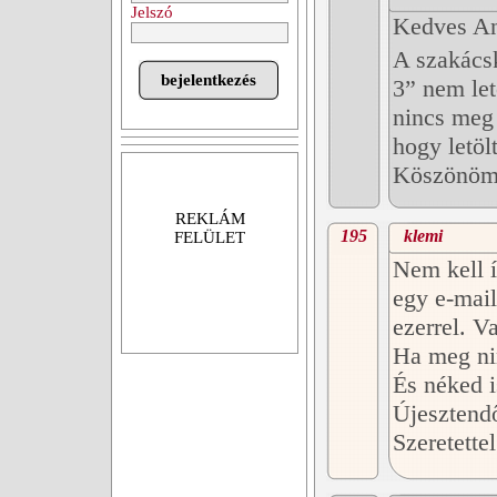
Jelszó
Kedves An
A szakács
3” nem let
nincs meg 
hogy letöl
Köszönöm 
REKLÁM
195
klemi
FELÜLET
Nem kell í
egy e-mail
ezerrel. V
Ha meg nin
És néked i
Újesztend
Szeretette