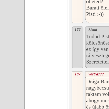
ötleted?
Baráti öle
Pisti :-))
188
klemi
Tudod Pist
kölcsönöss
ez így van
rá veszteg
Szeretette
187
vectra777
Drága Bará
nagybecsű
raktam vol
ahogy most
és újabb ö