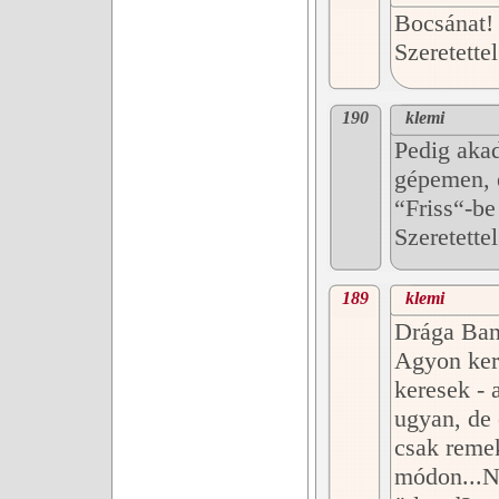
Bocsánat!
Szeretette
190
klemi
Pedig akad
gépemen, 
“Friss“-be 
Szeretette
189
klemi
Drága Ba
Agyon ker
keresek - 
ugyan, de 
csak reme
módon...N