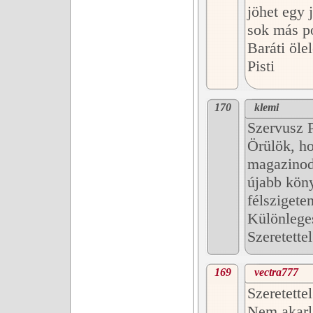
jöhet egy 
sok más p
Baráti öle
Pisti
170
klemi
Szervusz P
Örülök, ho
magazinod
újabb köny
félszigete
Különleges
Szeretette
169
vectra777
Szeretett
Nem akarla