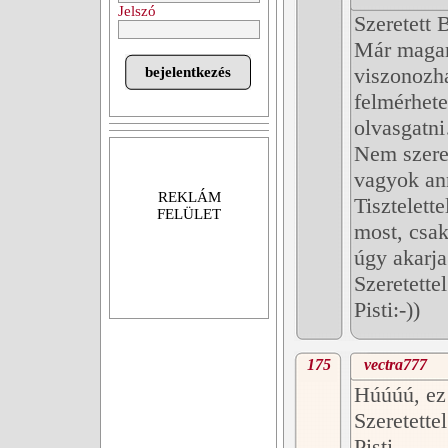
Jelszó
Szeretett 
Már magam
viszonozh
felmérhetet
olvasgatn
Nem szere
vagyok a
REKLÁM
Tisztelett
FELÜLET
most, csak
úgy akarj
Szeretettel
Pisti:-))
175
vectra777
Húúúú, ez 
Szeretettel
Pisti