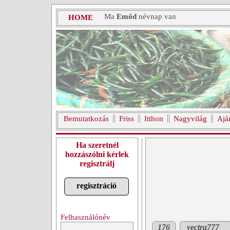
Ma
Emőd
névnap van
HOME
Bemutatkozás
Friss
Itthon
Nagyvilág
Ajá
Ha szeretnél
hozzászólni kérlek
regisztrálj
regisztráció
Felhasználónév
176
vectra777