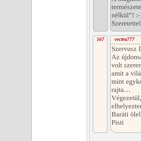
természete
nélkül”! :-
Szeretette
167
vectra777
Szervusz 
Az újdons
volt szer
amit a vil
mint egyko
rajta…
Végezetül
elhelyezt
Baráti öle
Pisti