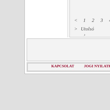
<
1
2
3
>
Utolsó
›
KAPCSOLAT
JOGI NYILAT