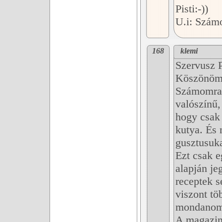
Pisti:-))
U.i: Számo
168
klemi
Szervusz P
Köszönöm a
Számomra 
valószínű
hogy csak 
kutya. És 
gusztusuka
Ezt csak e
alapján je
receptek 
viszont tö
mondanom,
A magazin