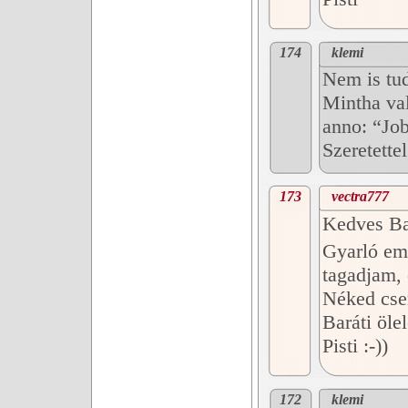
174
klemi
Nem is tud
Mintha va
anno: “Job
Szeretette
173
vectra777
Kedves Ba
Gyarló em
tagadjam, 
Néked cse
Baráti öle
Pisti :-))
172
klemi