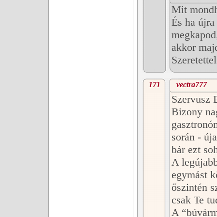
Mit mondha
És ha újra
megkapod, 
akkor majd
Szeretette
171
vectra777
Szervusz 
Bizony na
gasztronó
során - úja
bár ezt s
A legújabb
egymást kö
őszintén s
csak Te t
A “búvármá