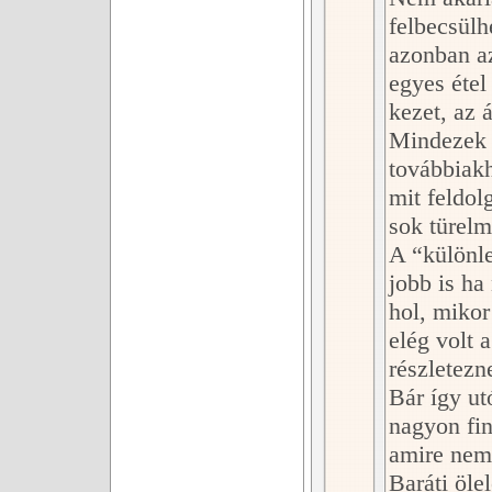
felbecsülh
azonban a
egyes étel
kezet, az 
Mindezek 
továbbiak
mit feldol
sok türelm
A “különle
jobb is ha
hol, mikor
elég volt 
részletezn
Bár így u
nagyon fin
amire nem
Baráti ölel