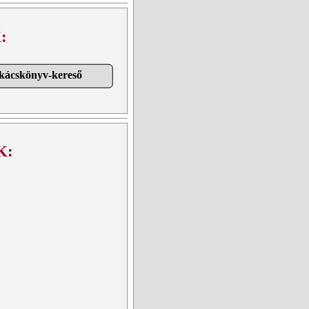
:
akácskönyv-kereső
K: