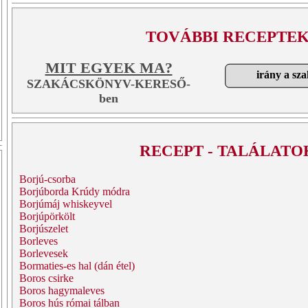
TOVÁBBI RECEPTEK
MIT EGYEK MA?
irány a sz
SZAKÁCSKÖNYV-KERESŐ-
ben
RECEPT - TALÁLATO
Borjú-csorba
Borjúborda Krúdy módra
Borjúmáj whiskeyvel
Borjúpörkölt
Borjúszelet
Borleves
Borlevesek
Bormaties-es hal (dán étel)
Boros csirke
Boros hagymaleves
Boros hús római tálban