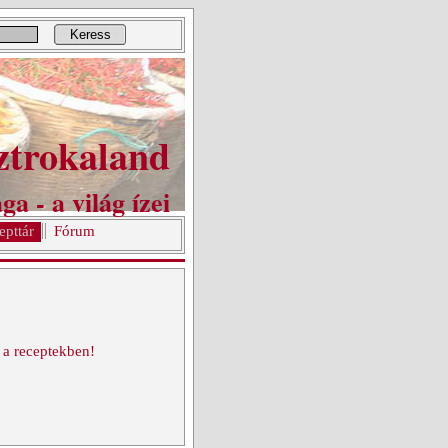
Keress
ztrokaland
ga - a világ ízei
epttár
Fórum
 a receptekben!