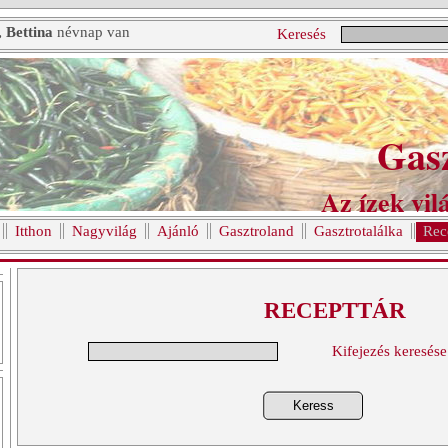
, Bettina
névnap van
Keresés
Gas
Az ízek vilá
Itthon
Nagyvilág
Ajánló
Gasztroland
Gasztrotalálka
Rec
RECEPTTÁR
Kifejezés keresése
Keress