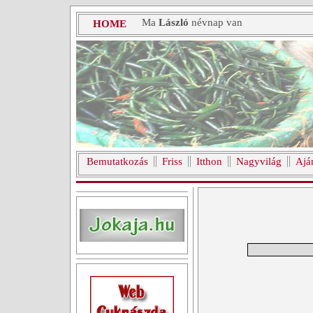
Ma
László
névnap van
HOME
Bemutatkozás
Friss
Itthon
Nagyvilág
Ajá