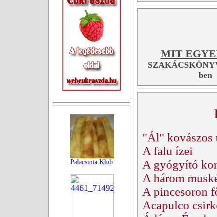
MIT EGYE
SZAKÁCSKÖNYV
ben
"Ál" kovászos
A falu ízei
A gyógyító kor
Palacsinta Klub
A három muskét
A pincesoron f
Acapulco csirk