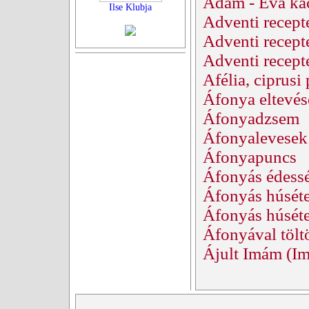
Ádám - Éva ka
Ilse Klubja
Adventi recept
Adventi recept
Adventi recept
Afélia, ciprusi
Áfonya eltevés
Áfonyadzsem
Áfonyalevesek
Áfonyapuncs
Áfonyás édess
Áfonyás húséte
Áfonyás húséte
Áfonyával tölt
Ájult Imám (Im