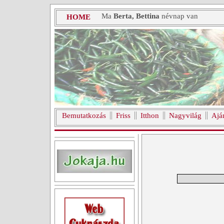
Ma
Berta, Bettina
névnap van
HOME
Bemutatkozás
Friss
Itthon
Nagyvilág
Ajá