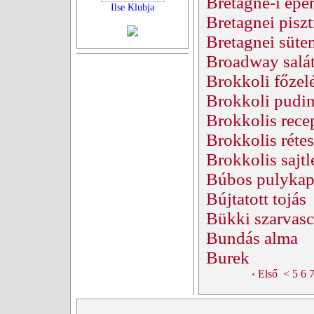
Bretagne-i epe
Ilse Klubja
Bretagnei pisz
Bretagnei süt
Broadway salá
Brokkoli főzel
Brokkoli pudi
Brokkolis rece
Brokkolis rétes
Brokkolis sajtl
Búbos pulykap
Bújtatott tojás
Bükki szarvas
Bundás alma
Burek
‹ Első
<
5
6