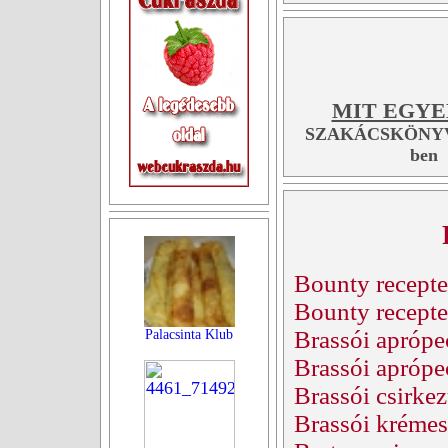
MIT EGYE
SZAKÁCSKÖNYV
ben
Bounty recept
Bounty recept
Brassói aprópe
Palacsinta Klub
Brassói aprópe
Brassói csirke
Brassói kréme