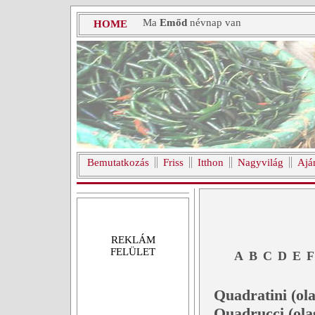
Ma
Emőd
névnap van
HOME
Bemutatkozás
Friss
Itthon
Nagyvilág
Ajá
REKLÁM
FELÜLET
A
B
C
D
E
F
Quadratini (ola
Quadrucci (ola