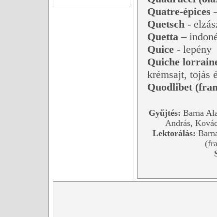
Quatre-épices
–
Quetsch
- elzás
Quetta
– indoné
Quice
- lepény
Quiche lorrain
krémsajt, tojás 
Quodlibet (fran
Gyűjtés:
Barna Ala
András, Kovác
Lektorálás:
Barna
(fr