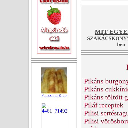
MIT EGYE
SZAKÁCSKÖNYV
ben
Pikáns burgony
Pikáns cukkínis
Pikáns töltött
Palacsinta Klub
Piláf receptek
Pilisi sertésrag
Pilisi vörösbo