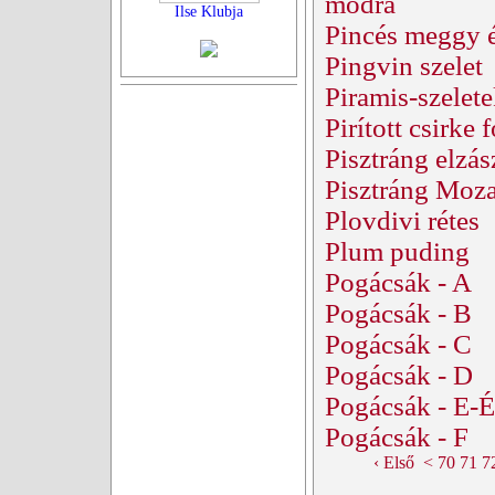
módra
Ilse Klubja
Pincés meggy é
Pingvin szelet
Piramis-szelet
Pirított csirke
Pisztráng elzá
Pisztráng Moza
Plovdivi rétes
Plum puding
Pogácsák - A
Pogácsák - B
Pogácsák - C
Pogácsák - D
Pogácsák - E-É
Pogácsák - F
‹ Első
<
70
71
7