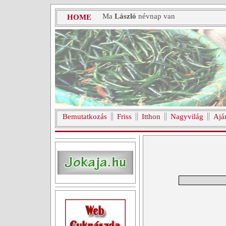
Ma
László
névnap van
HOME
Bemutatkozás
Friss
Itthon
Nagyvilág
Ajá