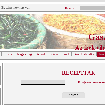
, Bettina
névnap van
Keresés
Gas
Az ízek vilá
Itthon
Nagyvilág
Ajánló
Gasztroland
Gasztrotalálka
Rec
RECEPTTÁR
Kifejezés keresése
Keress