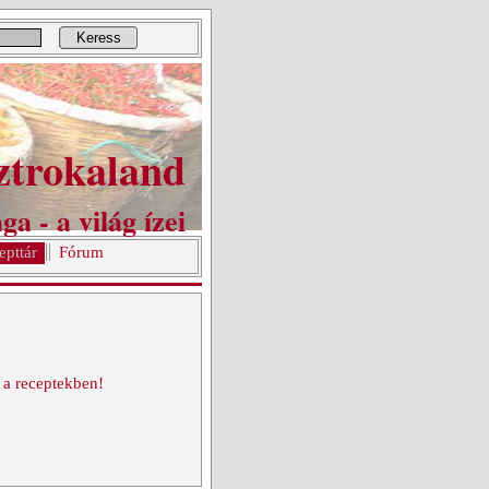
Keress
ztrokaland
ga - a világ ízei
epttár
Fórum
 a receptekben!