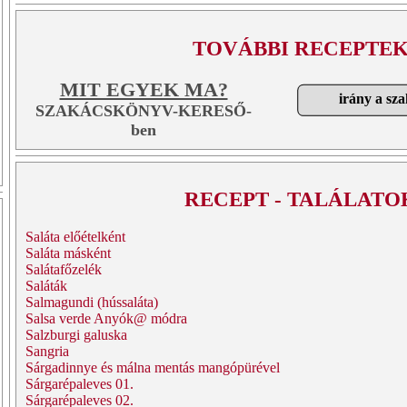
TOVÁBBI RECEPTEK
MIT EGYEK MA?
irány a sz
SZAKÁCSKÖNYV-KERESŐ-
ben
RECEPT - TALÁLATO
Saláta előételként
Saláta másként
Salátafőzelék
Saláták
Salmagundi (hússaláta)
Salsa verde Anyók@ módra
Salzburgi galuska
Sangria
Sárgadinnye és málna mentás mangópürével
Sárgarépaleves 01.
Sárgarépaleves 02.