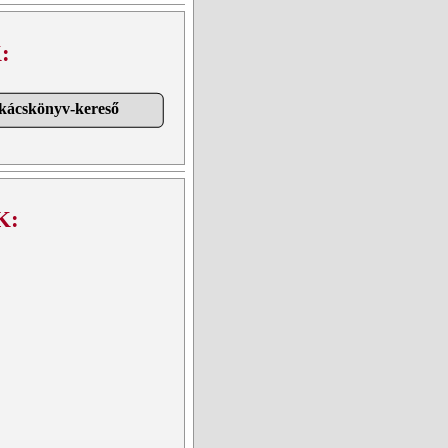
:
akácskönyv-kereső
K: