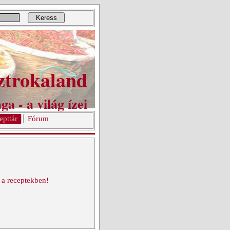
Keress
ztrokaland
ga - a világ ízei
epttár
Fórum
 a receptekben!