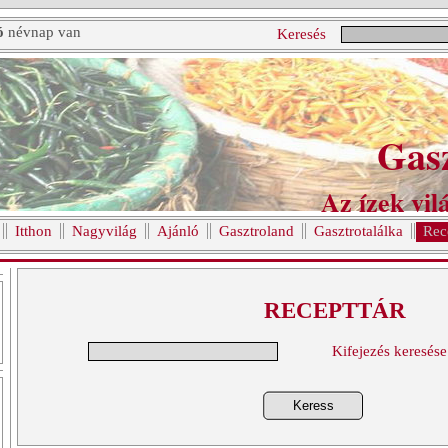
ó
névnap van
Keresés
Gas
Az ízek vilá
Itthon
Nagyvilág
Ajánló
Gasztroland
Gasztrotalálka
Rec
RECEPTTÁR
Kifejezés keresése
Keress