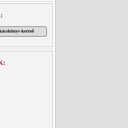
:
akácskönyv-kereső
K: