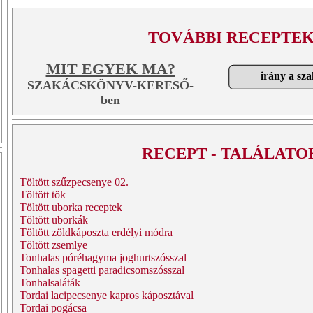
TOVÁBBI RECEPTEK
MIT EGYEK MA?
irány a sz
SZAKÁCSKÖNYV-KERESŐ-
ben
RECEPT - TALÁLATO
Töltött szűzpecsenye 02.
Töltött tök
Töltött uborka receptek
Töltött uborkák
Töltött zöldkáposzta erdélyi módra
Töltött zsemlye
Tonhalas póréhagyma joghurtszósszal
Tonhalas spagetti paradicsomszósszal
Tonhalsaláták
Tordai lacipecsenye kapros káposztával
Tordai pogácsa