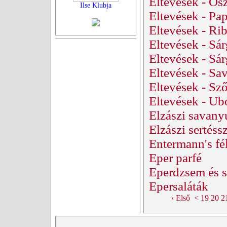
Eltevések - Ősz
Ilse Klubja
Eltevések - Pap
Eltevések - Rib
Eltevések - Sá
Eltevések - Sár
Eltevések - S
Eltevések - Sző
Eltevések - Ub
Elzászi savany
Elzászi sertéssz
Entermann's fé
Eper parfé
Eperdzsem és 
Epersaláták
‹ Első
<
19
20
2