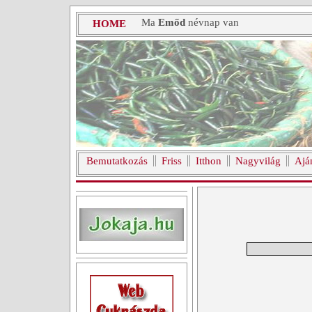
Ma
Emőd
névnap van
HOME
Bemutatkozás
Friss
Itthon
Nagyvilág
Ajá