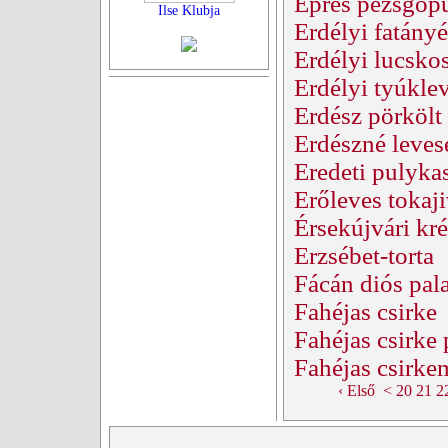
Epres pezsgőp
Ilse Klubja
Erdélyi fatány
Erdélyi lucsko
Erdélyi tyúkle
Erdész pörkölt
Erdészné leves
Eredeti pulyka
Erőleves tokaji
Érsekújvári kr
Erzsébet-torta
Fácán diós pala
Fahéjas csirke
Fahéjas csirke
Fahéjas csirke
‹ Első
<
20
21
2