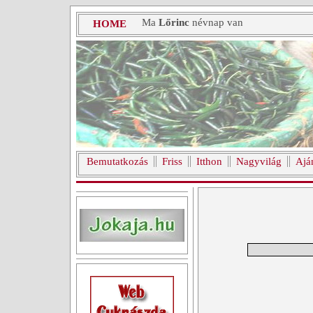
Ma
Lőrinc
névnap van
HOME
Bemutatkozás
Friss
Itthon
Nagyvilág
Ajá